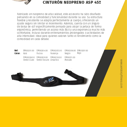
CINTURÓN
NEOPRENO
ASP
45º
Fabricado
en
neopreno
de
alta
calidad,
este
accesorio
ha
sido
diseñado
pensando
en
la
comodidad
y
funcionalidad
durante
su
uso.
Su
estructura
flexible
y
resistente
se
adapta
perfectamente
al
cuerpo,
ofreciendo
un
ajuste
seguro
sin
limitar
el
movimiento.
Además,
cuenta
con
un
ángulo
de
bolsa
de
45º
específicamente
pensado
para
alojar
la
petaca
de
forma
ergonómica,
permitiendo
un
acceso
más
fácil
y
una
experiencia
mucho
más
confortable,
incluso
durante
entrenamientos
prolongados
o
actividades
de
alta
intensidad.
Ideal
para
quienes
valoran
tanto
el
rendimiento
como
la
comodidad
en
cada
detalle.
EM00207.00
EM00201.00
EM00204.00
EM00205.00
EM00206.00
Ref:
Rojo
Azul
Fucsia
Naranja
Negro
Color:
EM00208.00
EM00209.00
EM00210.00
EM00211.00
Verde
Claro
Verde
Oscuro
Amarillo
Morado
www.aerobicyfitness.com