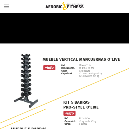
MUEBLE
VERTICAL
MANCUERNAS
O’LIVE
Ref:
MU08300.01
Dimensiones:
74
x
55
x
80 cm
Color:
Gris
oscuro
Capacidad:
10
pares
de
1
kg
a
15
kg
Peso
máximo
158
Kg
KIT
5
BARRAS
PRO-STYLE
O’LIVE
Ref.
PL23401.00
Capacidad:
10
kg
hasta
30
kg
Otros:
5
barras