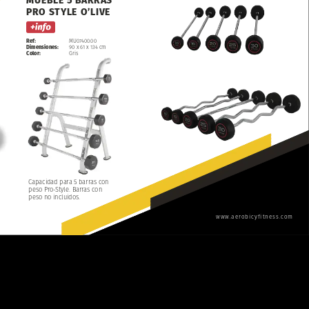
MUEBLE
5
BARRAS
PRO
STYLE
O’LIVE
Ref:
MU07400.00
90
x
61
x
134
cm
Dimensiones:
Color:
Gris
Capacidad
para
5
barras
con
peso
Pro-Style.
Barras
con
peso
no
incluidos.
www.aerobicyfitness.com