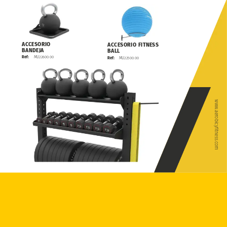
ACCESORIO
ACCESORIO
FITNESS
BANDEJA
BALL
MU22600.00
Ref:
MU22500.00
Ref:
www.aerobicyfitness.com