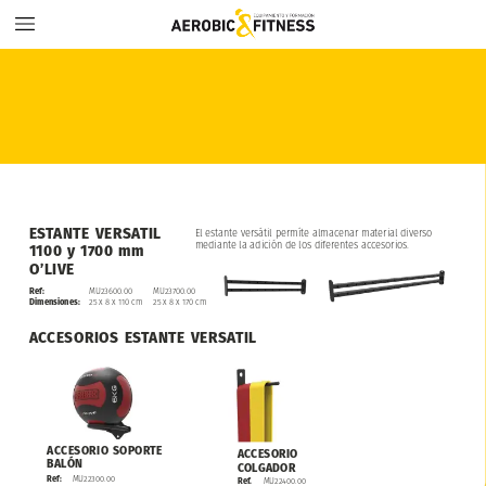
ESTANTE
VERSATIL
El
estante
versátil
permíte
almacenar
material
diverso
mediante
la
adición
de
los
diferentes
accesorios.
1100
y
1700
mm
O’LIVE
Ref:
MU23600.00
MU23700.00
25
x
8
x
110
cm
25
x
8
x
170
cm
Dimensiones:
ACCESORIOS
ESTANTE
VERSATIL
ACCESORIO
SOPORTE
ACCESORIO
BALÓN
COLGADOR
MU22300.00
Ref:
MU22400.00
Ref.