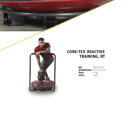
CORE-TEX
REACTIVE
TRAINING,
RT
EN56301.00
Ref:
ø
61
x
118
cm
Dimensiones:
25
kg
Peso:
1
asa
Otros: