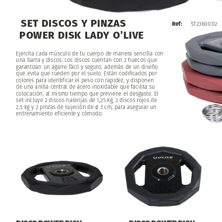
SET
DISCOS
Y
PINZAS
Ref:
ST23600.02
POWER
DISK
LADY
O’LIVE
Ejercita
cada
músculo
de
tu
cuerpo
de
manera
sencilla
con
una
barra
y
discos.
Los
discos
cuentan
con
2
huecos
que
garantizan
un
agarre
fácil
y
seguro,
además
de
un
diseño
que
evita
que
rueden
por
el
suelo.
Están
codificados
por
colores
para
identificar
el
peso
con
rapidez,
y
disponen
de
una
anilla
central
de
acero
inoxidable
que
facilita
su
colocación,
al
mismo
tiempo
que
previene
el
desgaste.
El
set
incluye
2
discos
naranjas
de
1,25
kg,
2
discos
rojos
de
2,5
kg
y
2
pinzas
de
sujeción
de
ø
3
cm,
para
asegurar
un
entrenamiento
eficiente
y
cómodo.