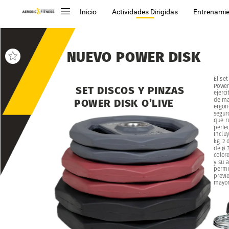
Inicio
Actividades Dirigidas
Entrenamie
NUEVO
POWER
DISK
El
set
Powe
SET
DISCOS
Y
PINZAS
ejerci
de
ma
POWER
DISK
O’LIVE
ergon
segur
que
r
perfe
Inclu
kg,
2
de
ø
color
y
su
a
permi
previ
mayo