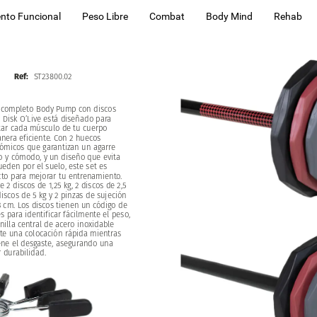
nto Funcional
Peso Libre
Combat
Body Mind
Rehab
Ref:
ST23800.02
completo
Body
Pump
con
discos
r
Disk
O’Live
está
diseñado
para
tar
cada
músculo
de
tu
cuerpo
nera
eficiente.
Con
2
huecos
ómicos
que
garantizan
un
agarre
o
y
cómodo,
y
un
diseño
que
evita
ueden
por
el
suelo,
este
set
es
cto
para
mejorar
tu
entrenamiento.
ye
2
discos
de
1,25
kg,
2
discos
de
2,5
discos
de
5
kg
y
2
pinzas
de
sujeción
3
cm.
Los
discos
tienen
un
código
de
es
para
identificar
fácilmente
el
peso,
nilla
central
de
acero
inoxidable
te
una
colocación
rápida
mientras
ene
el
desgaste,
asegurando
una
r
durabilidad.