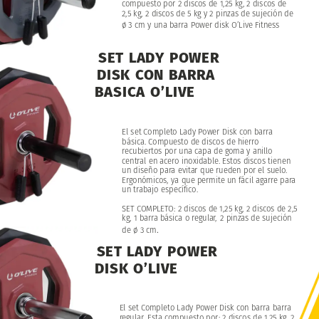
2
discos
de
1,25
kg,
2
discos
de
compuesto
por
2,5
kg,
2
discos
de
5
kg
y
2
pinzas
de
sujeción
de
ø
3
cm
y
una
barra
Power
disk
O’Live
Fitness
SET
LADY
POWER
DISK
CON
BARRA
BASICA
O’LIVE
El
set
Completo
Lady
Power
Disk
con
barra
básica.
Compuesto
de
discos
de
hierro
recubiertos
por
una
capa
de
goma
y
anillo
central
en
acero
inoxidable.
Estos
discos
tienen
un
diseño
para
evitar
que
rueden
por
el
suelo.
Ergonómicos,
ya
que
permite
un
fácil
agarre
para
un
trabajo
específico.
SET
COMPLETO:
2
discos
de
1,25
kg,
2
discos
de
2,5
kg,
1
barra
básica
o
regular,
2
pinzas
de
sujeción
.
de
ø
3
cm
SET
LADY
POWER
DISK
O’LIVE
El
set
Completo
Lady
Power
Disk
con
barra
barra
regular.
Esta
compuesto
por:
2
discos
de
1,25
kg,
2