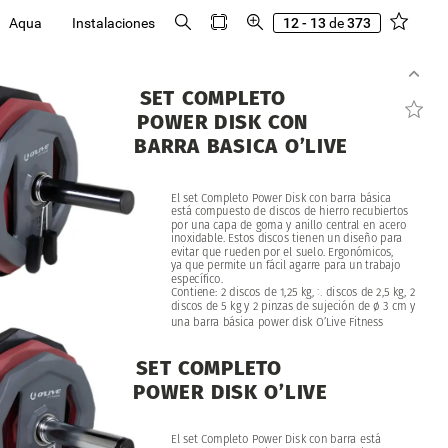
Aqua
Instalaciones
12 - 13
de
373
SET
COMPLETO
POWER
DISK
CON
BARRA
BASICA
O’LIVE
El
set
Completo
Power
Disk
con
barra
básica
está
compuesto
de
discos
de
hierro
recubiertos
por
una
capa
de
goma
y
anillo
central
en
acero
inoxidable.
Estos
discos
tienen
un
diseño
para
evitar
que
rueden
por
el
suelo.
Ergonómicos,
ya
que
permite
un
fácil
agarre
para
un
trabajo
específico.
2
discos
de
1,25
kg,
2
discos
de
2,5
kg,
2
Contiene:
discos
de
5
kg
y
2
pinzas
de
sujeción
de
ø
3
cm
y
una
barra
básica
power
disk
O’Live
Fitness
SET
COMPLETO
POWER
DISK
O’LIVE
El
set
Completo
Power
Disk
con
barra
está