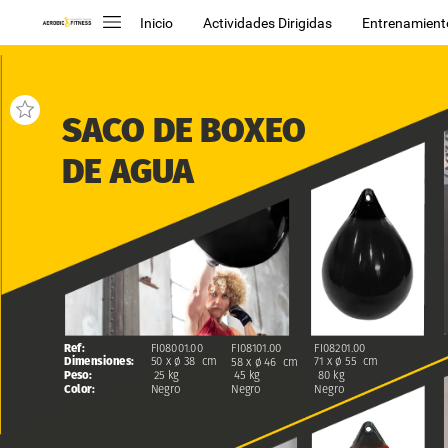
Inicio
Actividades Dirigidas
Entrenamient
SACO
DE
BOXEO
DE
AGUA
FI08101.00
Ref:
FI08001.00
FI08201.00
Dimensiones:
50
x
ø
38
cm
71
x
ø
55
cm
58
x
ø
46
cm
Peso:
25
kg
80
kg
45
kg
Color:
Negro
Negro
Negro