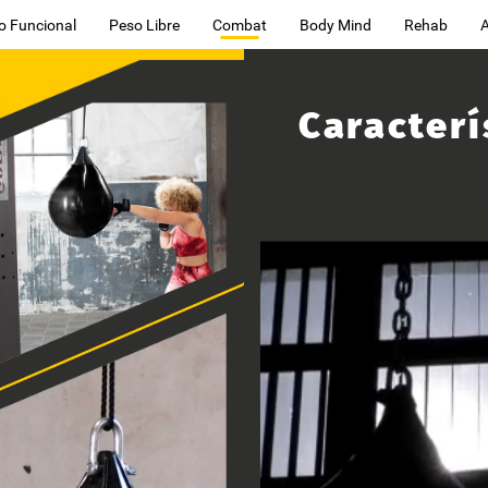
o Funcional
Peso Libre
Combat
Body Mind
Rehab
Caracterí