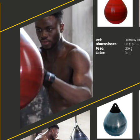
Ref:
FI08002.0
Dimensiones:
50
x
ø
38
Peso:
25kg
Color:
Rojo