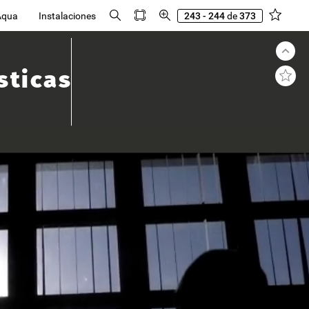
Aqua
Instalaciones
243 - 244
de
373
sticas