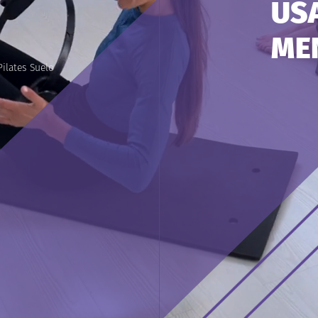
US
ME
Pilates
Suelo