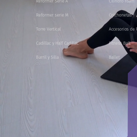
Reformer
Serie
A
Cilindro
Foam
Reformer
serie
M
Colchonetas
Torre
Vertical
Accesorios
de
Cadillac
y
Half
Cadillac
Fitness
Ball
Barril
y
Silla
Ballet