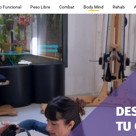
o Funcional
Peso Libre
Combat
Body Mind
Rehab
DE
TU
a
Reformer