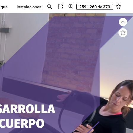
Aqua
Instalaciones
259 - 260
de
373
SARROLLA
CUERPO