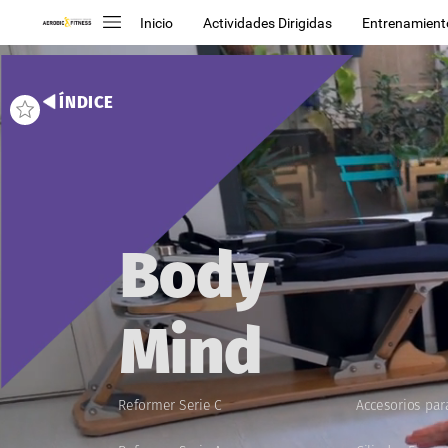
Inicio
Actividades Dirigidas
Entrenamient
ÍNDICE
Body
Mind
Reformer
Serie
C
Accesorios
par