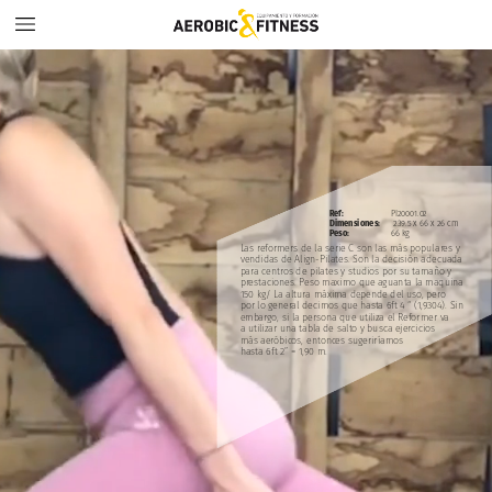
Ref:
PI20001.02
Dimensiones:
239.5
x
66
x
26
cm
Peso:
66
kg
Las
reformers
de
la
serie
C
son
las
más
populares
y
vendidas
de
Align-Pilates.
Son
la
decisión
adecuada
para
centros
de
pilates
y
studios
por
su
tamaño
y
prestaciones.
Peso
maximo
que
aguanta
la
maquina
150
kg/
La
altura
máxima
depende
del
uso,
pero
por
lo
general
decimos
que
hasta
6ft
4
“
(1,9304).
Sin
embargo,
si
la
persona
que
utiliza
el
Reformer
va
a
utilizar
una
tabla
de
salto
y
busca
ejercicios
más
aeróbicos,
entonces
sugeriríamos
hasta
6ft
2”
=
1,90
m.