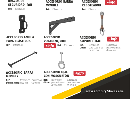
BRAZOS
DE
ACCESORIO
BARRA
ACCESORIO
SEGURIDAD,
PAR
MOVIBLE
REBOTEADOR
ES16300.01
Ref:
ES35200.00
Ref:
ES35600.00
Ref:
ACCESORIO
ANILLA
ACCESORIO
ACCESORIO
PARA
ELÁSTICOS
VOLADIZO,
800
SOPORTE
360º
Ref:
ES33201.00
ES33202.00
ES17700.01
Ref:
ES33100.00
Ref:
Otros:
para
columnas
para
columnas
de
160
mm
de
80
mm
ACCESORIO
OJAL
ACCESORIO
BARRA
CON
MOSQUETÓN
MONKEY
Ref:
ES35901.00
ES35902.00
Ref:
ES31605.00
ES31606.00
Otros:
para
columna
para
columna
Dimensiones:
1100
mm
1700
mm
de
160
mm
de
80
mm
www.aerobicyfitness.com