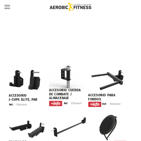
ACCESORIO
CUERDA
DE
COMBATE
/
ACCESORIO
PARA
ACCESORIO
ALMACENAJE
FONDOS
J-CUPS
ELITE,
PAR
ES17400.01
Ref:
ES16500.01
Ref:
ES16200.01
Ref: