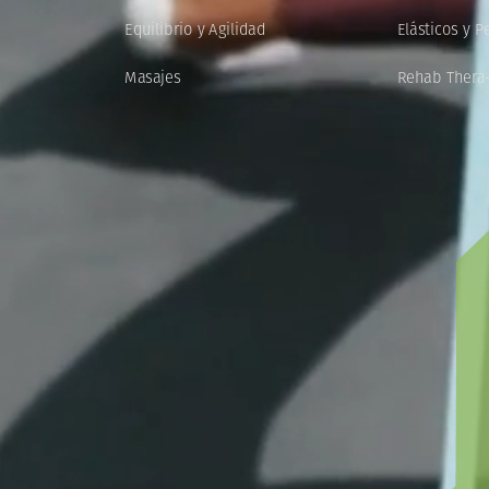
Equilibrio
y
Agilidad
Elásticos
y
Pe
Masajes
Rehab
Thera