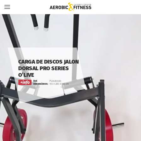
CARGA
DE
DISCOS
JALON
DORSAL
PRO
SERIES
O’LIVE
Ref.
PL36300.00
Dimensiones:
155
x
200
x
190
cm