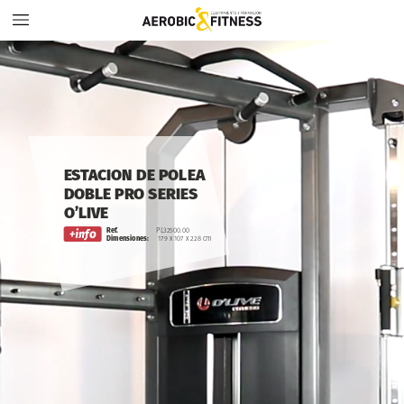
ESTACION
DE
POLEA
DOBLE
PRO
SERIES
O’LIVE
Ref.
PL32500.00
Dimensiones:
179
x
107
x
228
cm