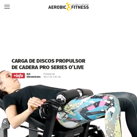
CARGA
DE
DISCOS
PROPULSOR
DE
CADERA
PRO
SERIES
O’LIVE
Ref.
PL35200.00
Dimensiones:
165
x
141
x
90
cm