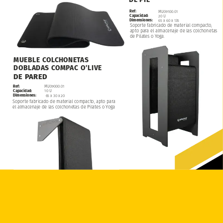
Ref:
MU09100.01
Capacidad:
20
U
Dimensiones:
65
x
60
x
135
Soporte
fabricado
de
material
compacto,
apto
para
el
almacenaje
de
las
colchonetas
de
Pilates
o
Yoga.
MUEBLE
COLCHONETAS
DOBLADAS
COMPAC
O’LIVE
DE
PARED
Ref:
MU09000.01
Capacidad:
10
U
Dimensiones:
65
x
30
x
20
Soporte
fabricado
de
material
compacto,
apto
para
el
almacenaje
de
las
colchonetas
de
Pilates
o
Yoga