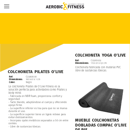
COLCHONETA
YOGA
O’LIVE
Ref:
CL02700.02
Dimensiones:
172
x
61
x
0,3
cm
Colchoneta
fabricada
con
material
PVC
libre
de
sustancias
tóxicas.
COLCHONETA
PILATES
O’LIVE
Ref:
CL02600.00
Dimensiones:
180
x
61
x
1
cm
Color:
Negro
La
colchoneta
Pilates
de
O’Live
Fitness
es
la
solución
perfecta
para
actividades
como
Pilates
y
body
mind.
-
Fabricada
en
NBR
foam,
proporciona
confort
y
seguridad.
-
Tacto
blando,
adaptándose
al
cuerpo
y
ofreciendo
apoyo
firme.
-
La
superficie
inferior
es
lisa
para
que
no
se
mueva
durante
el
uso.
-
La
superficie
superior
tiene
un
ligero
relieve
para
evitar
deslizamientos.
MUEBLE
COLCHONETAS
-
Incorpora
ojales
metálicos
separados
a
50
cm
entre
centros.
DOBLADAS
COMPAC
O’LIVE
-
Libre
de
sustancias
tóxicas.
DE
PIE