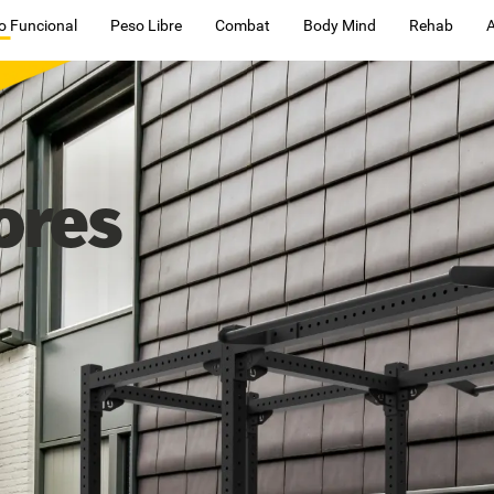
o Funcional
Peso Libre
Combat
Body Mind
Rehab
ores