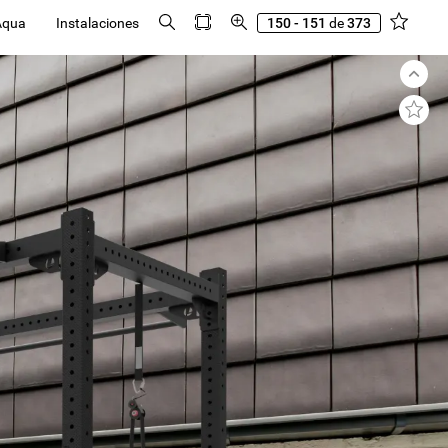
Aqua
Instalaciones
150 - 151
de
373