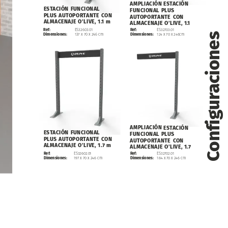
ESTACIÓN
AMPLIACIÓN
ESTACIÓN
FUNCIONAL
FUNCIONAL
PLUS
PLUS
AUTOPORTANTE
CON
AUTOPORTANTE
CON
ALMACENAJE
O’LIVE,
1.1
m
ALMACENAJE
O’LIVE,
1.1
Ref:
ES32703.01
Ref:
ES32603.01
Configuraciones
Dimensiones:
124
x
70
x
246cm
Dimensiones:
137
x
70
x
246
cm
ESTACIÓN
AMPLIACIÓN
ESTACIÓN
FUNCIONAL
FUNCIONAL
PLUS
PLUS
AUTOPORTANTE
CON
AUTOPORTANTE
CON
ALMACENAJE
O’LIVE,
1.7
m
ALMACENAJE
O’LIVE,
1.7
Ref:
Ref:
ES32602.01
ES32702.01
Dimensiones:
Dimensiones:
197
x
70
x
246
cm
184
x
70
x
246
cm