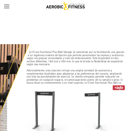
La
O’Live
Functional
Plus
Wall
Storage
se
caracteriza
por
su
facilidad
de
uso,
gracias
a
un
ingenioso
sistema
de
fijación
que
permite
personalizar
las
repisas
y
accesorios
según
sus
propias
necesidades
y
nivel
de
entrenamiento.
Está
disponible
en
dos
anchos
diferentes,
1100
mm
y
1700
mm,
lo
que
le
brinda
la
flexibilidad
de
expandirla
según
sea
necesario.
Adicionalmente,
esta
solución
incluye
una
amplia
variedad
de
accesorios
y
complementos
diseñados
para
adaptarse
a
las
preferencias
del
usuario,
ampliando
aún
más
las
posibilidades
de
ejercicio.
Su
diseño
compacto
permite
colocarlo
sin
problemas
en
cualquier
espacio,
sin
preocupaciones
acerca
de
su
tamaño
o
peso.
Si
busca
llevar
su
entrenamiento
a
un
nivel
superior,
la
O’Live
Functional
Plus
Wall
se