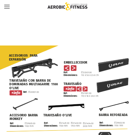
ACCESORIOS
PARA
EXPANSIÓN
EMBELLECEDOR
Ref:
ES33301.00
Dimensiones:
110
x
56
x
23.8
cm
TRAVESAÑO
CON
BARRA
DE
TRAVESAÑO
DOMINADAS
MULTIAGARRE
1100
O’LIVE
ES36501.00
Ref:
Ref:
ES31301.00
Dimensiones:
110
x
56
x
23.8
cm
BARRA
REFORZADA
ACCESORIO
BARRA
TRAVESAÑO
O’LIVE
MONKEY
Ref:
ES31602.00
Ref:
ES31401.00
ES31402.00
ES31404.00
Ref:
ES31605.00
Dimensiones:
1700
mm
Dimensiones:
1100
mm
1700
mm
2200
mm
Dimensiones:
1100
mm