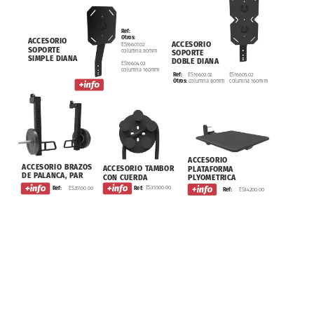
Ref:
Otros:
ACCESORIO
ACCESORIO
ES16601.02
SOPORTE
columna
80mm
SOPORTE
SIMPLE
DIANA
DOBLE
DIANA
ES16604.02
columna
160mm
Ref:
ES16602.02
ES16605.02
Otros:
columna
80mm
columna
160mm
ACCESORIO
ACCESORIO
BRAZOS
ACCESORIO
TAMBOR
PLATAFORMA
DE
PALANCA,
PAR
CON
CUERDA
PLYOMETRICA
ES35500.00
Ref:
ES35100.00
Ref:
ES34200.00
Ref: