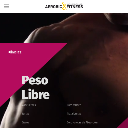
ÍNDICE
Peso
Libre
Mancuernas
Core
trainer
Barras
Plataformas
Discos
Colchonetas
de
Absorción