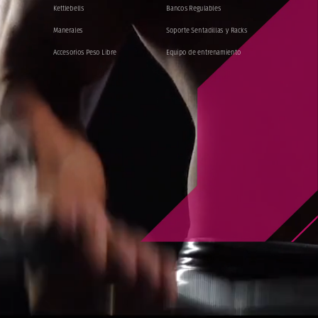
Kettlebells
Bancos
Regulables
Manerales
Soporte
Sentadillas
y
Racks
Accesorios
Peso
Libre
Equipo
de
entrenamiento