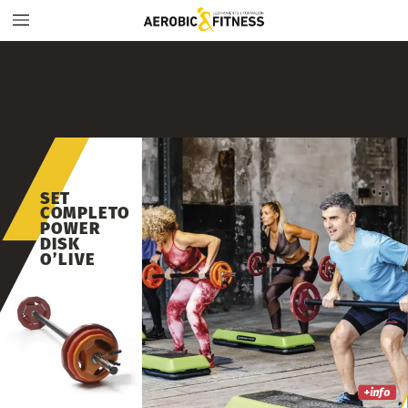
SET
COMPLETO
POWER
DISK
O’LIVE
X
El
set
Power
Disk
ahora
viene
en
dos
versiones:
una
con
barra
básica
y
otra
con
barra
regular.
Ambas
están
compuestas
de
discos
de
hierro
recubiertos
por
una
capa
de
goma
y
anilla
central
en
PVC.
Estos
discos
tienen
un
diseño
para
evitar
que
rueden
por
el
suelo.
Ergonómicos,
ya
que
permiten
un
fácil
agarre
para
un
trabajo