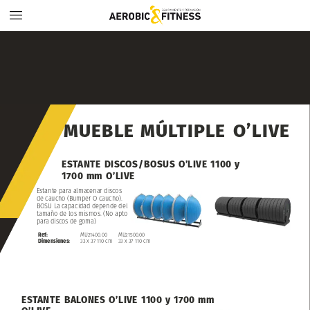
MUEBLE
MÚLTIPLE
O’LIVE
ESTANTE
DISCOS/BOSUS
O’LIVE
1100
y
1700
mm
O’LIVE
Estante
para
almacenar
discos
de
caucho
(Bumper
O
caucho).
BOSU
La
capacidad
depende
del
tamaño
de
los
mismos.
(No
apto
para
discos
de
goma)
Ref:
MU21400.00
MU21500.00
Dimensiones:
33
x
37
110
cm
33
x
37
110
cm
ESTANTE
BALONES
O’LIVE
1100
y
1700
mm