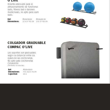
O’LIVE
Estante
adecuado
para
el
almacenamiento
de
functional
balls,
fitness
ball
o
balones
medicinales,
no
apto
para
slam
balls.
Ref:
MU24100.00
MU24200.00
Dimensiones:
33
x
37
110
cm
33
x
37
110
cm
COLGADOR
GRADUABLE
COMPAC
O’LIVE
Los
soportes
son
graduables
según
la
distancia
entre
los
ojales
de
las
colchonetas.
No
apto
para
colchonetas
CL02600.00
(Tornillería
no
incluída)
Ref:
MU04100.01
Dimensiones:
75
x
26,5
x
15
cm
Capacidad:
20
u