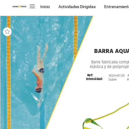
Inicio
Actividades Dirigidas
Entrenamient
BARRA
AQU
Barra
fabricada
comp
elástica
y
de
polipropi
Ref:
AQ24401.00
Intensidad:
Suave
M