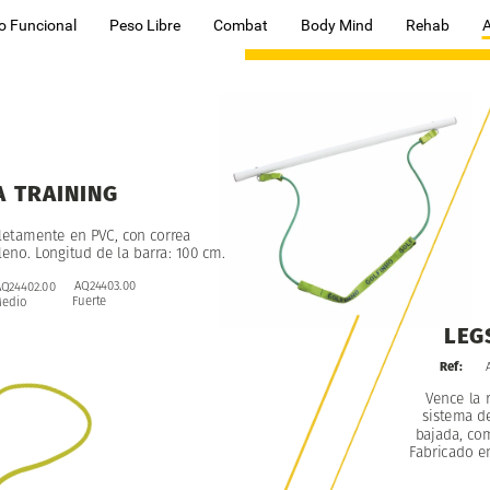
o Funcional
Peso Libre
Combat
Body Mind
Rehab
A
TRAINING
letamente
en
PVC,
con
correa
leno.
Longitud
de
la
barra:
100
cm.
AQ24403.00
AQ24402.00
Fuerte
edio
LEG
Ref:
Vence
la
sistema
d
bajada,
co
Fabricado
e