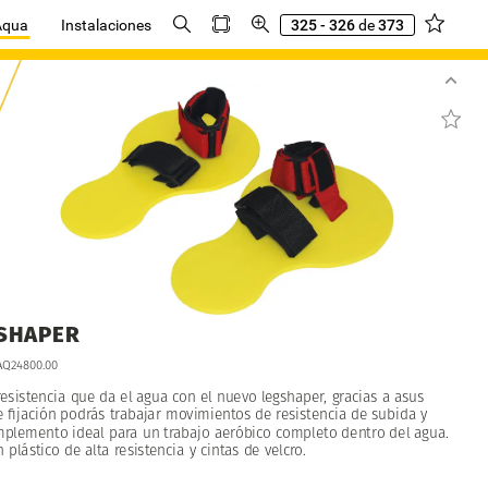
Aqua
Instalaciones
325 - 326
de
373
SHAPER
AQ24800.00
resistencia
que
da
el
agua
con
el
nuevo
legshaper,
gracias
a
asus
e
fijación
podrás
trabajar
movimientos
de
resistencia
de
subida
y
mplemento
ideal
para
un
trabajo
aeróbico
completo
dentro
del
agua.
n
plástico
de
alta
resistencia
y
cintas
de
velcro.