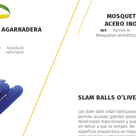
MOSQUE
ACERO
IN
AGARRADERA
AQ25500.00
Ref:
Mosqueton
asimétric
AQ24504.00
0
Extra
fuerte
SLAM
BALLS
O’LIVE
Los
Slam
balls
están
fabricados
permite
alcanzar
grandes
pesos
medicinales
tradicionales
y
pu
sin
temor
a
que
se
rompan.
No
superficie
proporciona
un
mejo