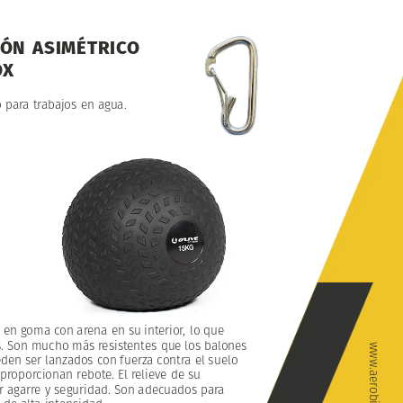
TÓN
ASIMÉTRICO
OX
o
para
trabajos
en
agua.
en
goma
con
arena
en
su
interior,
lo
que
.
Son
mucho
más
resistentes
que
los
balones
eden
ser
lanzados
con
fuerza
contra
el
suelo
proporcionan
rebote.
El
relieve
de
su
r
agarre
y
seguridad.
Son
adecuados
para