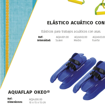
ELÁSTICO
ACUÁTICO
CON
Elásticos
para
trabajos
acuáticos
con
asas.
Ref:
AQ24501.00
AQ24502.00
AQ24503.0
Intensidad:
Suave
Medio
Fuerte
AQUAFLAP
OKEO®
Ref:
AQ24200.00
Dimeniones:
10
x
15
x
15
cm