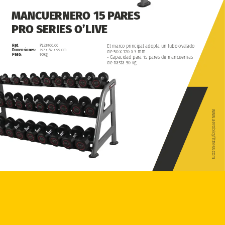
MANCUERNERO
15
PARES
PRO
SERIES
O’LIVE
Ref.
El
marco
principal
adopta
un
tubo
ovalado
PL33900.00
Dimensiones:
197
x
82
x
99
cm
de
50
x
120
x
3
mm.
Peso:
90kg
-
Capacidad
para
15
pares
de
mancuernas
de
hasta
50
kg.
www.aerobicyfitness.com