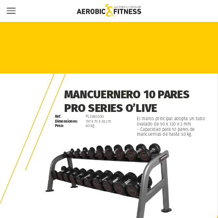
MANCUERNERO
10
PARES
PRO
SERIES
O’LIVE
Ref.
PL33800.00
El
marco
principal
adopta
un
tubo
Dimensiones:
197
x
75
x
82
cm
ovalado
de
50
x
120
x
3
mm.
Peso:
60
kg
-
Capacidad
para
10
pares
de
mancuernas
de
hasta
50
kg.