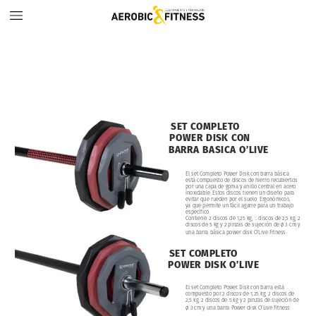
SET
COMPLETO
POWER
DISK
CON
BARRA
BASICA
O’LIVE
El
set
Completo
Power
Disk
con
barra
básica
está
compuesto
de
discos
de
hierro
recubiertos
por
una
capa
de
goma
y
anillo
central
en
acero
inoxidable.
Estos
discos
tienen
un
diseño
para
evitar
que
rueden
por
el
suelo.
Ergonómicos,
ya
que
permite
un
fácil
agarre
para
un
trabajo
específico.
2
discos
de
1,25
kg,
2
discos
de
2,5
kg,
2
Contiene:
discos
de
5
kg
y
2
pinzas
de
sujeción
de
ø
3
cm
y
una
barra
básica
power
disk
O’Live
Fitness
SET
COMPLETO
POWER
DISK
O’LIVE
El
set
Completo
Power
Disk
con
barra
está
2
discos
de
1,25
kg,
2
discos
de
compuesto
por
2,5
kg,
2
discos
de
5
kg
y
2
pinzas
de
sujeción
de
ø
3
cm
y
una
barra
Power
disk
O’Live
Fitness