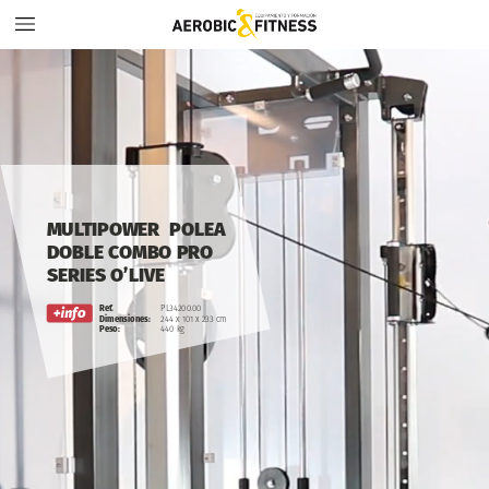
MULTIPOWER
POLEA
DOBLE
COMBO
PRO
SERIES
O’LIVE
Ref.
PL34200.00
Dimensiones:
244
x
101
x
233
cm
Peso:
440
kg