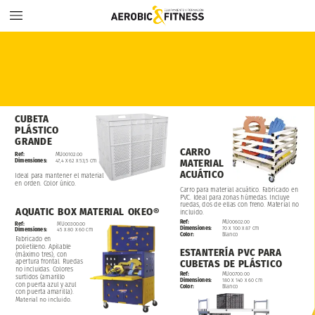
CUBETA
PLÁSTICO
GRANDE
CARRO
MU00102.00
Ref:
47,4
x
62
x
53,5
cm
Dimensiones:
MATERIAL
ACUÁTICO
Ideal
para
mantener
el
material
en
orden.
Color
único.
Carro
para
material
acuático.
Fabricado
en
PVC.
Ideal
para
zonas
húmedas.
Incluye
ruedas,
dos
de
ellas
con
freno.
Material
no
AQUATIC
BOX
MATERIAL
OKEO®
incluido.
Ref:
MU00602.00
Ref:
MU00300.00
Dimensiones:
70
x
100
x
87
cm
Dimensiones:
45
x
80
x
60
cm
Color:
Blanco
Fabricado
en
polietileno.
Apilable
ESTANTERÍA
PVC
PARA
(máximo
tres),
con
apertura
frontal.
Ruedas
CUBETAS
DE
PLÁSTICO
no
incluidas.
Colores
Ref:
MU00700.00
surtidos
(amarillo
Dimensiones:
180
x
140
x
60
cm
con
puerta
azul
y
azul
Color:
Blanco
con
puerta
amarilla).
Material
no
incluido.