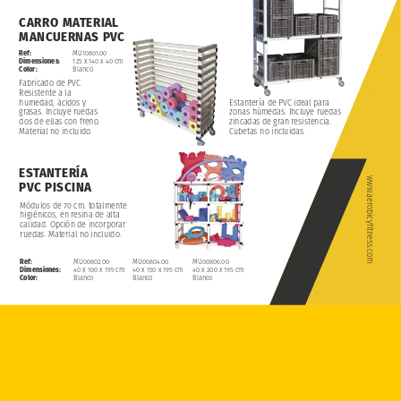
CARRO
MATERIAL
MANCUERNAS
PVC
Ref:
MU10801.00
Dimensiones:
125
x
140
x
40
cm
Color:
Blanco
Fabricado
de
PVC.
Resistente
a
la
humedad,
ácidos
y
Estantería
de
PVC
ideal
para
grasas.
Incluye
ruedas
zonas
húmedas.
Incluye
ruedas
dos
de
ellas
con
freno.
zincadas
de
gran
resistencia.
Material
no
incluido.
Cubetas
no
incluidas.
ESTANTERÍA
www.aerobicyfitness.com
PVC
PISCINA
Módulos
de
70
cm.
totalmente
higiénicos,
en
resina
de
alta
calidad.
Opción
de
incorporar
ruedas.
Material
no
incluido.
Ref:
MU00802.00
MU00804.00
MU00806.00
Dimensiones:
40
x
100
x
195
cm
40
x
150
x
195
cm
40
x
200
x
195
cm
Color:
Blanco
Blanco
Blanco