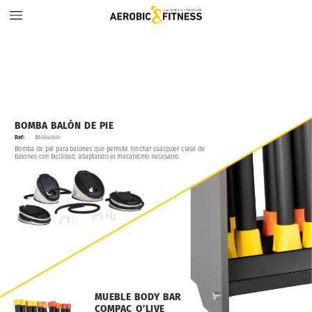
BOMBA
BALÓN
DE
PIE
Ref:
BA00400.01
Bomba
de
pié
para
balones
que
permite
hinchar
cualquier
clase
de
balones
con
facilidad,
adaptando
el
mecanismo
necesario.
MUEBLE
BODY
BAR
COMPAC
O’LIVE