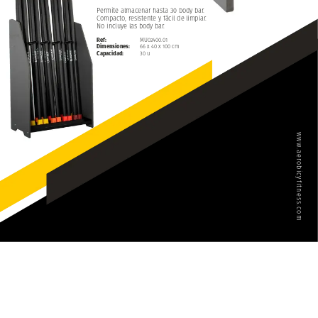
Permite
almacenar
hasta
30
body
bar.
Compacto,
resistente
y
fácil
de
limpiar.
No
incluye
las
body
bar.
Ref:
MU02400.01
Dimensiones:
66
x
40
x
100
cm
Capacidad:
30
u
www.aerobicyfitness.com