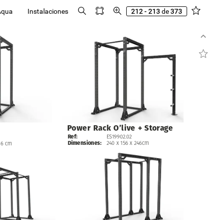
Aqua
Instalaciones
212 - 213
de
373
Power
Rack
O’live
+
Storage
ES19902.02
Ref:
240
x
156
x
246cm
Dimensiones:
46
cm