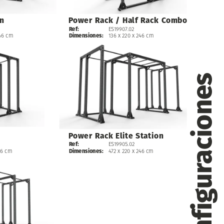
n
Power
Rack
/
Half
Rack
Combo
ES19907.02
Ref:
46
cm
136
x
220
x
246
cm
Dimensiones:
Configuraciones
Power
Rack
Elite
Station
ES19905.02
Ref:
472
x
220
x
246
cm
46
cm
Dimensiones: