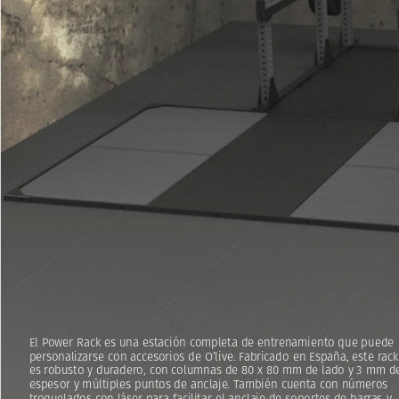
El
Power
Rack
es
una
estación
completa
de
entrenamiento
que
puede
personalizarse
con
accesorios
de
O’live.
Fabricado
en
España,
este
rack
es
robusto
y
duradero,
con
columnas
de
80
x
80
mm
de
lado
y
3
mm
d
espesor
y
múltiples
puntos
de
anclaje.
También
cuenta
con
números
troquelados
con
láser
para
facilitar
el
anclaje
de
soportes
de
barras
y