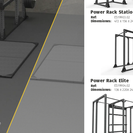
Power
Rack
Statio
ES19903.02
Ref:
472
x
156
x
2
Dimensiones:
Power
Rack
Elite
ES19904.02
Ref:
136
x
220x
2
Dimensiones:
e