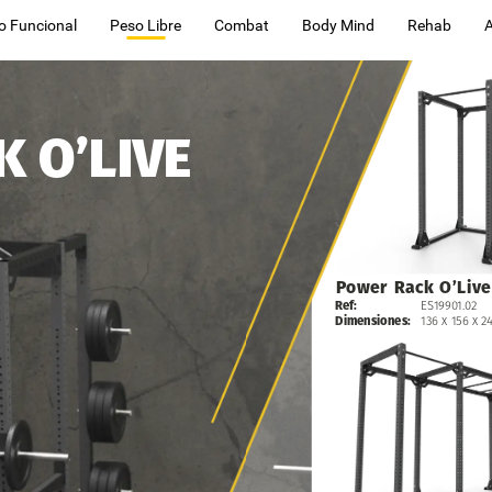
o Funcional
Peso Libre
Combat
Body Mind
Rehab
K
O’LIVE
Power
Rack
O’Live
Ref:
ES19901.02
Dimensiones:
136
x
156
x
2