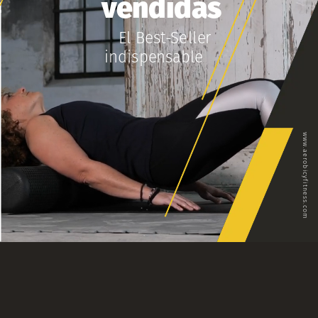
vendidas
El
Best-Se
ller
indispensable
www.aerobicyfitness.com