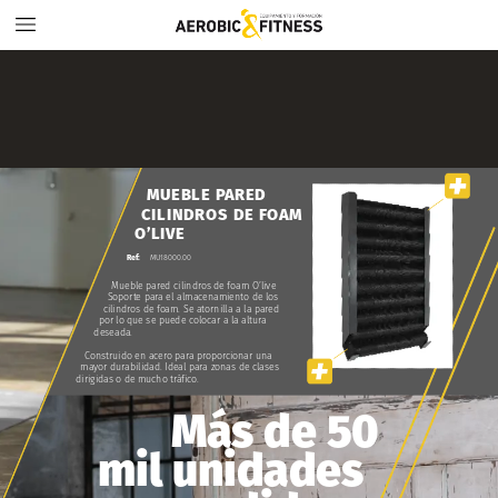
MUEBLE
PARED
CILINDROS
DE
FOAM
O’LIVE
MU18000.00
Ref:
Mueble
pared
cilindros
de
foam
O’live
Soporte
para
el
almacenamiento
de
los
cilindros
de
foam.
Se
atornilla
a
la
pared
por
lo
que
se
puede
colocar
a
la
altura
deseada.
Construido
en
acero
para
proporcionar
una
mayor
durabilidad.
Ideal
para
zonas
de
clases
dirigidas
o
de
mucho
tráfico.
Más
de
50
mil
unidades