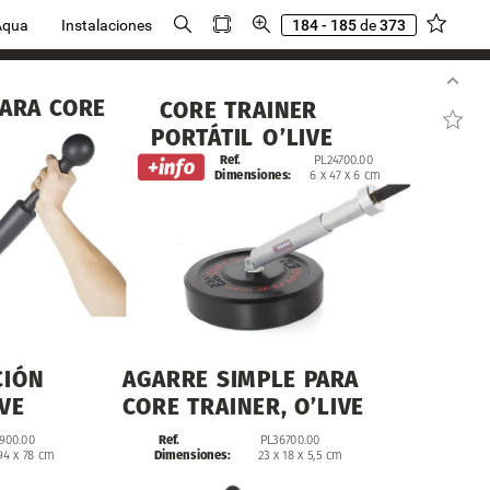
Aqua
Instalaciones
184 - 185
de
373
ARA
CORE
CORE
TRAINER
PORTÁTIL
O’LIVE
Ref.
PL24700.00
Dimensiones:
6
x
47
x
6
cm
CIÓN
AGARRE
SIMPLE
PARA
IVE
CORE
TRAINER,
O’LIVE
Ref.
900.00
PL36700.00
Dimensiones:
94
x
78
cm
23
x
18
x
5,5
cm