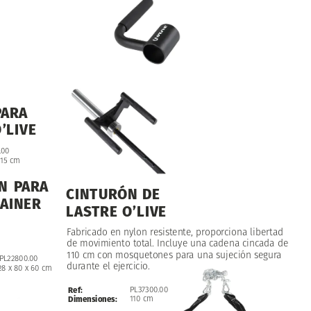
PARA
’LIVE
.00
15
cm
N
PARA
CINTURÓN
DE
AINER
LASTRE
O’LIVE
Fabricado
en
nylon
resistente,
proporciona
libertad
de
movimiento
total.
Incluye
una
cadena
cincada
de
www.aerobicyfitness.
110
cm
con
mosquetones
para
una
sujeción
segura
PL22800.00
durante
el
ejercicio.
28
x
80
x
60
cm
PL37300.00
Ref:
110
cm
Dimensiones: