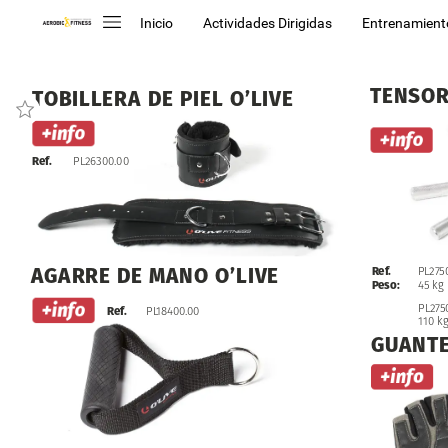
Inicio
Actividades Dirigidas
Entrenamient
TENSO
TOBILLERA
DE
PIEL
O’LIVE
PL26300.00
Ref.
AGARRE
DE
MANO
O’LIVE
Ref.
PL275
Peso:
45
kg
PL275
Ref.
PL18400.00
110
kg
GUANT