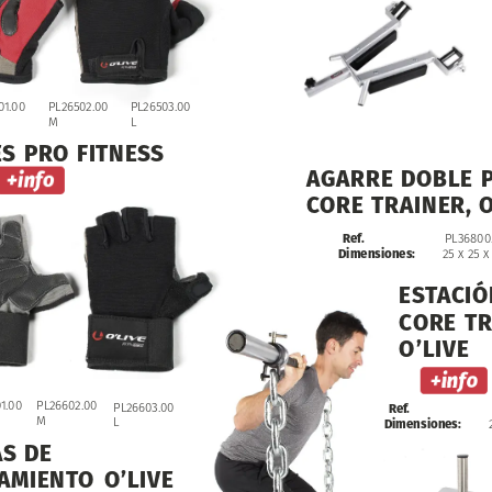
01.00
PL26503.00
PL26502.00
L
M
ES
PRO
FITNESS
AGARRE
DOBLE
CORE
TRAINER,
O
Ref.
PL36800
Dimensiones:
25
x
25
x
ESTACIÓ
CORE
TR
O’LIVE
1.00
PL26602.00
PL26603.00
Ref.
M
L
Dimensiones:
AS
DE
AMIENTO
O’LIVE