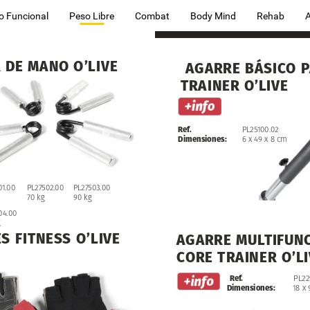
o Funcional
Peso Libre
Combat
Body Mind
Rehab
R
DE
MANO
O’LIVE
AGARRE
BÁSICO
P
TRAINER
O’LIVE
Ref.
PL25100.02
Dimensiones:
6
x
49
x
8
cm
PL27502.00
01.00
PL27503.00
70
kg
90
kg
04.00
ES
FITNESS
O’LIVE
AGARRE
MULTIFUN
CORE
TRAINER
O’L
Ref.
PL22
Dimensiones:
18
x