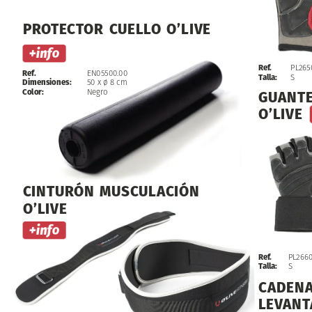
PROTECTOR
CUELLO
O’LIVE
Ref.
PL265
Ref.
EN05500.00
Talla:
S
Dimensiones:
50
x
ø
8
cm
Color:
Negro
GUANT
O’LIVE
CINTURÓN
MUSCULACIÓN
O’LIVE
Ref.
PL2660
Talla:
S
CADEN
LEVANT