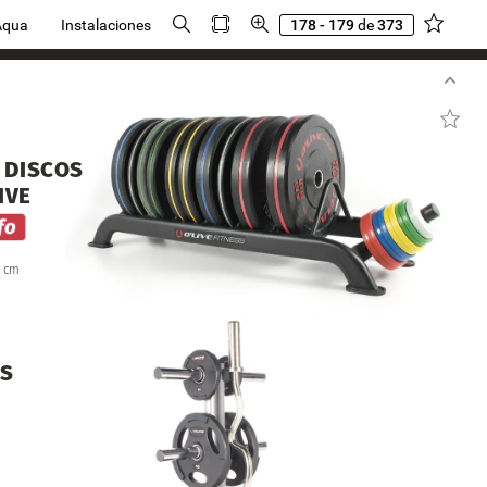
Aqua
Instalaciones
178 - 179
de
373
DISCOS
IVE
cm
OS