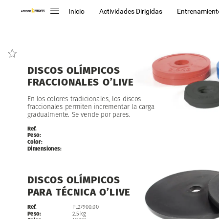
Inicio
Actividades Dirigidas
Entrenamient
DISCOS
OLÍMPICOS
FRACCIONALES
O’LIVE
En
los
colores
tradicionales,
los
discos
fraccionales
permiten
incrementar
la
carga
gradualmente.
Se
vende
por
pares.
Ref.
Peso:
Color:
Dimensiones:
DISCOS
OLÍMPICOS
PARA
TÉCNICA
O’LIVE
Ref.
PL27900.00
Peso:
2.5
kg