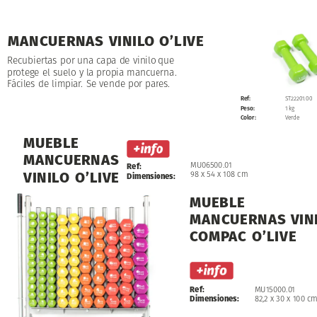
MANCUERNAS
MANCUERNAS
VINILO
VINILO
O’LIVE
O’LIVE
Recubiertas
Recubiertas
por
por
una
una
capa
capa
de
de
vinilo
vinilo
que
que
protege
protege
el
el
suelo
suelo
y
y
la
la
propia
propia
mancuerna.
mancuerna.
Fáciles
Fáciles
de
de
limpiar.
limpiar.
Se
Se
vende
vende
por
por
pares.
pares.
Ref:
ST22201.00
Peso:
1
kg
Color:
Verde
MUEBLE
MANCUERNAS
MU06500.01
Ref:
Ref:
VINILO
O’LIVE
98
x
54
x
108
cm
Dimensiones:
Dimensiones:
MUEBLE
MANCUERNAS
VIN
COMPAC
O’LIVE
Ref:
MU15000.01
Dimensiones:
82,2
x
30
x
100
c