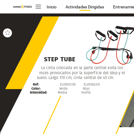
Inicio
Actividades Dirigidas
Entrenamie
STEP
TUBE
La
cinta
colocada
en
la
parte
central
evita
los
roces
provocados
por
la
superfície
del
step
y
el
suelo.
Largo
170
cm,
cinta
central
de
45
cm.
Ref:
EL05501.00
EL05502.00
Color:
Verde
Rojo
Intensidad:
Media
Fuerte