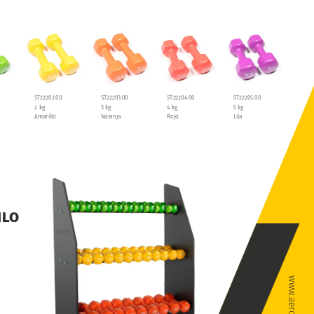
ST22202.00
ST22203.00
ST22204.00
ST22205.00
2
kg
3
kg
4
kg
5
kg
Amarillo
Naranja
Rojo
Lila
ILO
m