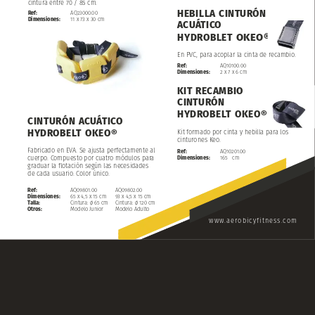
cintura
entre
70
/
85
cm.
HEBILLA
CINTURÓN
Ref:
AQ23000.00
Dimensiones:
11
x
73
x
30
cm
ACUÁTICO
OKEO®
HYDROBLET
En
PVC,
para
acoplar
la
cinta
de
recambio.
Ref:
AQ10100.00
Dimensiones:
2
x
7
x
6
cm
KIT
RECAMBIO
CINTURÓN
HYDROBELT
OKEO®
CINTURÓN
ACUÁTICO
HYDROBELT
OKEO®
Kit
formado
por
cinta
y
hebilla
para
los
cinturones
Keo.
Fabricado
en
EVA.
Se
ajusta
perfectamente
al
Ref:
AQ10201.00
Dimensiones:
165
cm
cuerpo.
Compuesto
por
cuatro
módulos
para
graduar
la
flotación
según
las
necesidades
de
cada
usuario.
Color
único.
AQ09802.00
Ref:
AQ09801.00
93
x
4,5
x
15
cm
Dimensiones:
65
x
4,5
x
15
cm
Cintura:
ø
120
cm
Talla:
Cintura:
ø
65
cm
Modelo
Adulto
Otros:
Modelo
Junior
www.aerobicyfitness.com