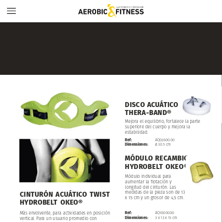
DISCO
ACUÁTICO
THERA-BAND®
Mejora
el
equilibrio,
fortalece
la
parte
superiore
del
cuerpo
y
mejora
la
estabilidad.
Ref:
AQ02600.00
Dimensiones:
ø
30.5
cm
MÓDULO
RECAMBIO
HYDROBELT
OKEO®
Módulo
individual
para
aumentar
la
flotación
y
longitud
del
cinturón.
Las
medidas
de
la
pieza
son
de
13
CINTURÓN
ACUÁTICO
TWIST
x
15
cm
y
un
grosor
de
4,5
cm.
HYDROBELT
OKEO®
Más
envolvente,
para
actividades
en
posición
Ref:
AQ10000.00
Dimensiones:
3
x
13
x
15
cm
vertical.
Para
un
usuario
promedio
con