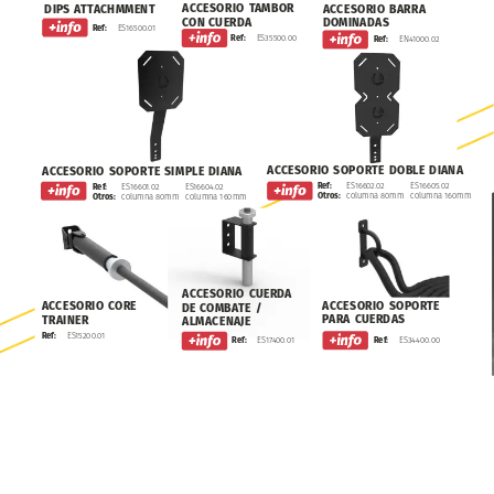
ACCESORIO
TAMBOR
DIPS
ATTACHMMENT
ACCESORIO
BARRA
CON
CUERDA
DOMINADAS
ES16500.01
Ref:
ES35500.00
Ref:
EN41000.02
Ref:
ACCESORIO
SOPORTE
DOBLE
DIANA
ACCESORIO
SOPORTE
SIMPLE
DIANA
ES16602.02
ES16605.02
Ref:
ES16601.02
ES16604.02
Ref:
columna
80mm
columna
160mm
Otros:
columna
80mm
columna
160mm
Otros:
ACCESORIO
CUERDA
ACCESORIO
SOPORTE
ACCESORIO
CORE
DE
COMBATE
/
PARA
CUERDAS
TRAINER
ALMACENAJE
ES15200.01
Ref:
ES17400.01
Ref:
ES34400.00
Ref: