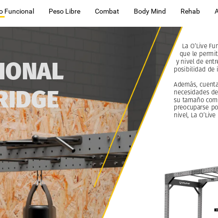
o Funcional
Peso Libre
Combat
Body Mind
Rehab
La
O’Live
Fun
que
le
permit
IONAL
y
nivel
de
entr
posibilidad
de
Además,
cuent
RIDGE
necesidades
de
su
tamaño
com
preocuparse
po
nivel,
La
O’Live