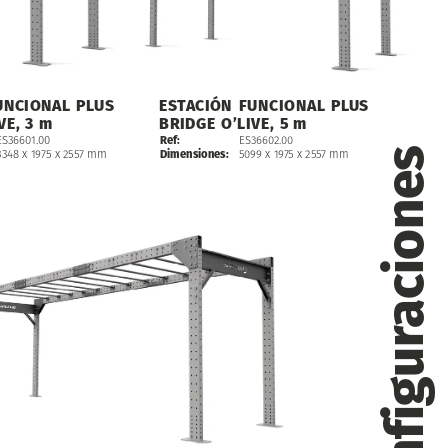
UNCIONAL
PLUS
ESTACIÓN
FUNCIONAL
PLUS
VE,
3
m
BRIDGE
O’LIVE,
5
m
Ref:
ES36602.00
ES36601.00
Configuraciones
Dimensiones:
5099
x
1975
x
2557
mm
3348
x
1975
x
2557
mm