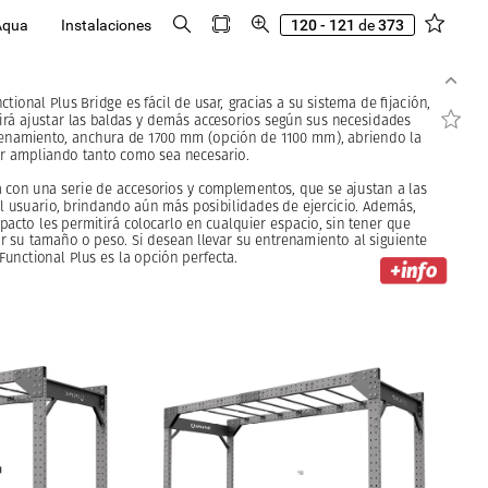
Aqua
Instalaciones
120 - 121
de
373
ctional
Plus
Bridge
es
fácil
de
usar,
gracias
a
su
sistema
de
fijación,
irá
ajustar
las
baldas
y
demás
accesorios
según
sus
necesidades
enamiento,
anchura
de
1700
mm
(opción
de
1100
mm),
abriendo
la
ir
ampliando
tanto
como
sea
necesario.
a
con
una
serie
de
accesorios
y
complementos,
que
se
ajustan
a
las
l
usuario,
brindando
aún
más
posibilidades
de
ejercicio.
Además,
pacto
les
permitirá
colocarlo
en
cualquier
espacio,
sin
tener
que
r
su
tamaño
o
peso.
Si
desean
llevar
su
entrenamiento
al
siguiente
Functional
Plus
es
la
opción
perfecta.