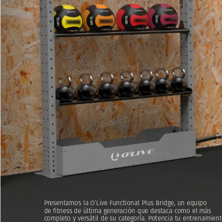
Presentamos
la
O’Live
Functional
Plus
Bridge,
un
equipo
de
fitness
de
última
generación
que
destaca
como
el
más
completo
y
versátil
de
su
categoría.
Potencia
tu
entrenamient