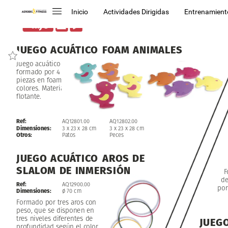
Inicio
Actividades Dirigidas
Entrenamient
JUEGO
ACUÁTICO
FOAM
ANIMALES
Juego
acuático
formado
por
4
piezas
en
foam
de
colores.
Material
flotante.
Ref:
AQ12801.00
AQ12802.00
Dimensiones:
3
x
23
x
28
cm
3
x
23
x
28
cm
Otros:
Patos
Peces
JUEGO
ACUÁTICO
AROS
DE
SLALOM
DE
INMERSIÓN
F
d
Ref:
AQ12900.00
por
Dimensiones:
ø
70
cm
Formado
por
tres
aros
con
peso,
que
se
disponen
en
tres
niveles
diferentes
de
JUEG
profundidad
según
el
color.