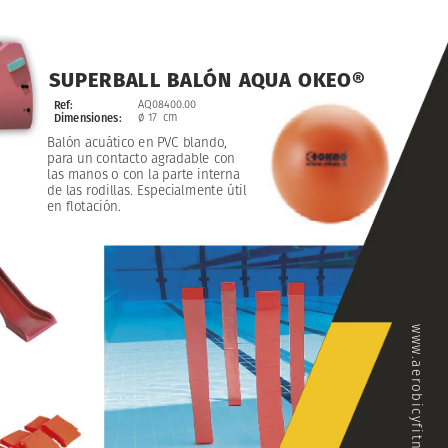
SUPERBALL
BALÓN
AQUA
OKEO®
AQ08400.00
Ref:
ø
17
cm
Dimensiones:
Balón
acuático
en
PVC
blando,
para
un
contacto
agradable
con
las
manos
o
con
la
parte
interna
de
las
rodillas.
Especialmente
útil
en
flotación.
www.aerobicyfitness.com
E