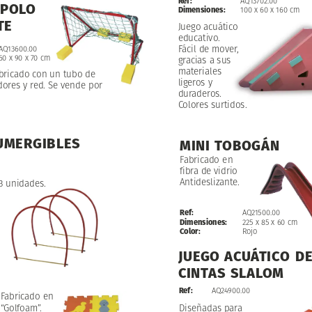
Ref:
AQ13702.00
POLO
Dimensiones:
100
x
60
x
160
cm
TE
Juego
acuático
educativo.
Fácil
de
mover,
AQ13600.00
60
x
90
x
70
cm
gracias
a
sus
materiales
bricado
con
un
tubo
de
ligeros
y
dores
y
red.
Se
vende
por
duraderos.
Colores
surtidos.
UMERGIBLES
MINI
TOBOGÁN
Fabricado
en
fibra
de
vidrio
Antideslizante.
3
unidades.
Ref:
AQ21500.00
Dimensiones:
225
x
85
x
60
cm
Color:
Rojo
JUEGO
ACUÁTICO
D
CINTAS
SLALOM
AQ24900.00
Ref:
Fabricado
en
“Golfoam”.
Diseñadas
para