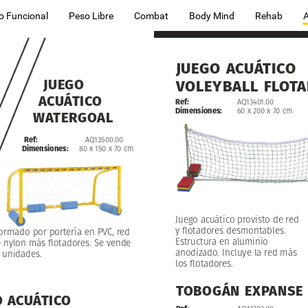
o Funcional
Peso Libre
Combat
Body Mind
Rehab
JUEGO
ACUÁTICO
JUEGO
VOLEYBALL
FLOTA
ACUÁTICO
Ref:
AQ13401.00
Dimensiones:
60
x
200
x
70
cm
WATERGOAL
Ref:
AQ13500.00
Dimensiones:
80
x
150
x
70
cm
Juego
acuático
provisto
de
red
y
flotadores
desmontables.
ormado
por
portería
en
PVC,
red
Estructura
en
aluminio
e
nylon
más
flotadores.
Se
vende
anodizado.
Incluye
la
red
más
unidades.
los
flotadores.
TOBOGÁN
EXPANSE
O
ACUÁTICO