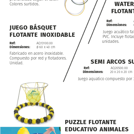
WATER
Colores
surtidos.
FLOTAN
Ref:
Dimensiones:
JUEGO
BÁSQUET
Juego
acuático
fa
FLOTANTE
INOXIDABLE
PVC.
Incluye
flota
unidades.
Ref:
AQ13100.00
Dimensiones:
ø
60
x
40
cm
Fabricado
en
acero
inoxidable.
Compuesto
por
red
y
flotadores.
SEMI
ARCOS
S
Unidad.
Ref:
AQ20500.00
Dimensiones:
20
x
20
x
20
cm
Juego
aquatico
compuesto
por
PUZZLE
FLOTANTE
EDUCATIVO
ANIMALES