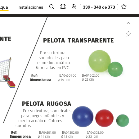
Aqua
Instalaciones
339 - 340
de
373
NTE
PELOTA
TRANSPARENTE
Por
su
textura
son
ideales
para
el
medio
acuático.
Fabricadas
en
PVC.
BA04602.00
BA04601.00
Ref:
ø
22
cm
ø
14
cm
Dimensiones:
PELOTA
RUGOSA
Por
su
textura,
son
ideales
para
juegos
infantiles
y
medio
acuático.
Colores
surtidos.
BA04303.00
BA04301.00
BA04302.00
Ref:
ø
22
cm
ø
14
cm
ø
18
cm
Dimensiones: