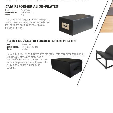
CAJA
REFORMER
ALIGN-PILATES
Ref:
PI15900.00
Dimensiones:
28
x
70
x
40
cm
Peso:
9kg
La
caja
Reformer
Align-Pilates®
hace
que
muchos
ejercicios
en
posición
sentada
sean
más
cómodos
además
de
hacer
posible
nuevos
ejercicios.
CAJA
CURVADA
REFORMER
ALIGN-PILATES
Ref:
PI23000.00
Dimensiones:
69,5
x
26
x
37,5
cm
Peso:
6,5
kg
La
caja
Reformer
Align-Pilates®
más
novedosa,
esta
caja
curva
hace
que
los
ejercicios
sentados
en
pronación
y
supinación
seán
más
comodos.
La
parte
curva
esta
pensada
para
la
biocompati-
bilidad
de
la
forma
natural
de
la
columna.