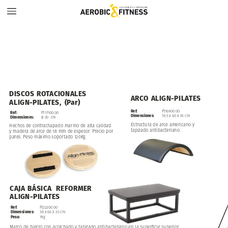
DISCOS
ROTACIONALES
ARCO
ALIGN-PILATES
ALIGN-PILATES,
(Par)
Ref:
PI16900.00
Ref:
PI17100.00
Dimensiones:
19,5
x
60
x
55
cm
Dimensiones:
ø
30
cm
Estructura
de
arce
americano
y
Hechos
de
contrachapado
marino
de
alta
calidad
tapizado
antibacteriano.
y
madera
de
arce
de
18
mm
de
espesor.
Precio
por
pares.
Peso
máximo
soportado
120Kg.
CAJA
BÁSICA
REFORMER
ALIGN-PILATES
Ref:
PI22200.00
Dimensiones:
38
x
66
x
25
cm
Peso:
7kg
Marco
de
hierro
con
acolchado
y
tapizado
antibacteriano
en
la
superficie
superior