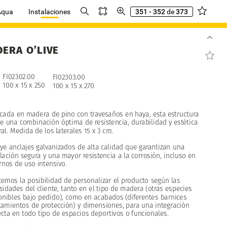
Aqua
Instalaciones
351 - 352
de
373
DERA
O’LIVE
FI02302.00
FI02303.00
100
x
15
x
250
100
x
15
x
270
icada
en
madera
de
pino
con
travesaños
en
haya,
esta
estructura
ce
una
combinación
óptima
de
resistencia,
durabilidad
y
estética
al.
Medida
de
los
laterales
15
x
3
cm.
uye
anclajes
galvanizados
de
alta
calidad
que
garantizan
una
lación
segura
y
una
mayor
resistencia
a
la
corrosión,
incluso
en
rnos
de
uso
intensivo.
cemos
la
posibilidad
de
personalizar
el
producto
según
las
sidades
del
cliente,
tanto
en
el
tipo
de
madera
(otras
especies
onibles
bajo
pedido),
como
en
acabados
(diferentes
barnices
tamientos
de
protección)
y
dimensiones,
para
una
integración
ecta
en
todo
tipo
de
espacios
deportivos
o
funcionales.