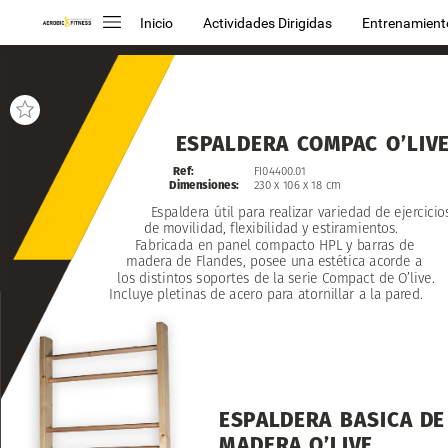
Inicio
Actividades Dirigidas
Entrenamient
ESPALDERA
COMPAC
O’LIV
Ref:
FI04400.01
Dimensiones:
230
x
106
x
18
cm
Espaldera
útil
para
realizar
variedad
de
ejercicio
de
movilidad,
flexibilidad
y
estiramientos.
Fabricada
en
panel
compacto
HPL
y
barras
de
madera
de
Flandes,
posee
una
estética
acorde
a
los
distintos
soportes
de
la
serie
Compact
de
O’live.
Incluye
pletinas
de
acero
para
atornillar
a
la
pared.
ESPALDERA
BASICA
DE
MADERA
O’LIVE