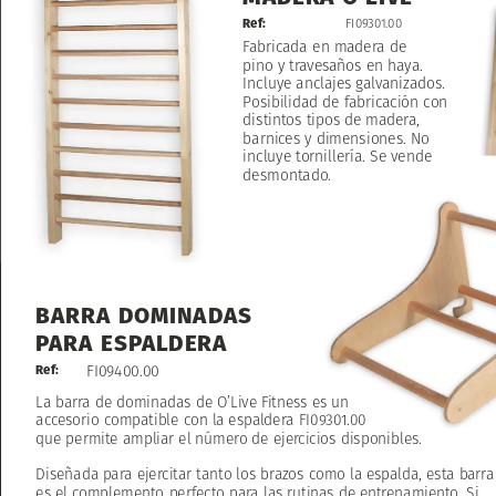
Ref:
FI09301.00
Fabricada
en
madera
de
pino
y
travesaños
en
haya.
Incluye
anclajes
galvanizados.
Posibilidad
de
fabricación
con
distintos
tipos
de
madera,
barnices
y
dimensiones.
No
incluye
tornillería.
Se
vende
desmontado.
BARRA
DOMINADAS
PARA
ESPALDERA
FI09400.00
Ref:
La
barra
de
dominadas
de
O’Live
Fitness
es
un
accesorio
compatible
con
la
espaldera
FI09301.00
que
permite
ampliar
el
número
de
ejercicios
disponibles.
Diseñada
para
ejercitar
tanto
los
brazos
como
la
espalda,
esta
barra
es
el
complemento
perfecto
para
las
rutinas
de
entrenamiento.
Si