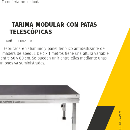
:
Tornillería
no
incluida.
TARIMA
MODULAR
CON
PATAS
TELESCÓPICAS
Ref:
CI01200.00
Fabricada
en
aluminio
y
panel
fenólico
antideslizante
de
madera
de
abedul.
De
2
x
1
metros
tiene
una
altura
variable
entre
50
y
80
cm.
Se
pueden
unir
entre
ellas
mediante
unas
uniones
ya
suministradas.