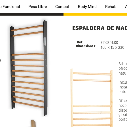
o Funcional
Peso Libre
Combat
Body Mind
Rehab
ESPALDERA
DE
MA
E
FI02301.00
Ref:
Dimensiones:
100
x
15
x
230
s
Fabr
ofre
natur
Incl
insta
ento
Ofre
nece
disp
y
tra
perf