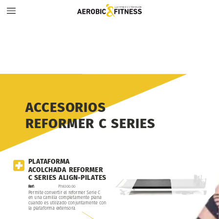
ACCESORIOS
REFORMER
C
SERIES
PLATAFORMA
ACOLCHADA
REFORMER
C
SERIES
ALIGN-PILATES
Ref:
PI18300.00
Permite
convertir
el
reformer
Serie
C
en
una
camilla
completamente
plana
cuando
es
utilizado
conjuntamente
con
la
plataforma
extensora.