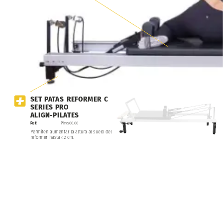
SET
PATAS
REFORMER
C
SERIES
PRO
ALIGN-PILATES
Ref:
PI19500.00
Permiten
aumentar
la
altura
al
suelo
del
reformer
hasta
42
cm.