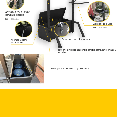
Accesorio cierre ajustable
para barra olímpica.
Ref:
ES32200.00
Accesorio para Dips
Ref:
ES32400.00
Cierre con opción de candado
Apertura y cierre
amortiguada
Baul plyometrico con superficie antideslizante, autoportante y
nivelable.
Alta capacidad de almacenaje hermético.