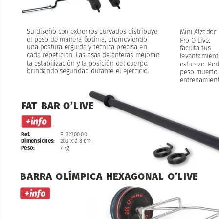
Su
diseño
con
extremos
curvados
distribuye
Mini
Alzador
el
peso
de
manera
óptima,
promoviendo
Pro
O’Live:
una
postura
erguida
y
técnica
precisa
en
facilita
tus
cada
repetición.
Las
asas
delanteras
mejoran
levantamient
la
estabilización
y
la
posición
del
cuerpo,
esfuerzo.
Port
brindando
seguridad
durante
el
ejercicio.
peso
muerto
entrenamient
FAT
BAR
O’LIVE
Ref.
PL32300.00
Dimensiones:
200
x
ø
8
cm
Peso:
7
kg
BARRA
OLÍMPICA
HEXAGONAL
O’LIVE