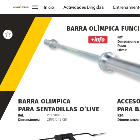
Inicio
Actividades Dirigidas
Entrenamient
BARRA
OLÍMPICA
FUNC
Ref.
Dimensiones:
Peso:
Otros:
BARRA
OLIMPICA
ACCESO
ACCES
PARA
SENTADILLAS
O’LIVE
PARA
PARA
B
B
PL37100.00
Ref.
Ref.
2200
x
48
cm
Dimensiones:
Dimensiones: