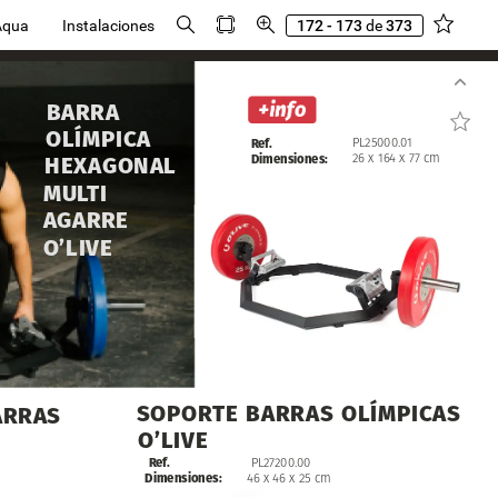
Aqua
Instalaciones
172 - 173
de
373
BARRA
OLÍMPICA
PL25000.01
Ref.
26
x
164
x
77
cm
Dimensiones:
HEXAGONAL
MULTI
AGARRE
O’LIVE
SOPORTE
BARRAS
OLÍMPICAS
ARRAS
O’LIVE
Ref.
PL27200.00
Dimensiones:
46
x
46
x
25
cm