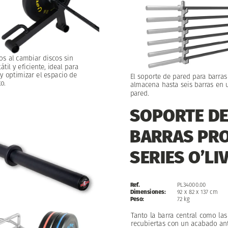
os
al
cambiar
discos
sin
átil
y
eficiente,
ideal
para
y
optimizar
el
espacio
de
El
soporte
de
pared
para
barras
o.
almacena
hasta
seis
barras
en
pared.
SOPORTE
D
BARRAS
PR
SERIES
O’LI
Ref.
PL34000.00
Dimensiones:
92
x
82
x
137
cm
Peso:
72
kg
Tanto
la
barra
central
como
las
recubiertas
con
un
acabado
an