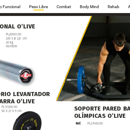
o Funcional
Peso Libre
Combat
Body Mind
Rehab
IONAL
O’LIVE
PL20901.00
220
x
ø
2,8
cm
20
kg
Hombre
RIO
ORIO
LEVANTADOR
LEVANTADOR
ARRA
ARRA
O’LIVE
O’LIVE
PL37200.00
SOPORTE
PARED
B
50
X
27
X
9
cm
OLÍMPICAS
O’LIVE
Ref.
PL27400.00