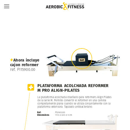
+
Ahora
incluye
cajon
reformer
ref.
PI15900.00
PLATAFORMA
ACOLCHADA
REFORMER
M
PRO
ALIGN-PILATES
La
plataforma
acolchada
diseñado
para
reformers
Align
Pilates
de
la
serie
M.
Permite
convertir
el
reformer
en
una
camilla
completamente
plana
cuando
se
utiliza
conjuntamente
con
la
plataforma
extensora.
Tapizado
antibacteriano.
Ref:
PI21900.00
Dimensines:
111.5
x
69.5
x
9
cm