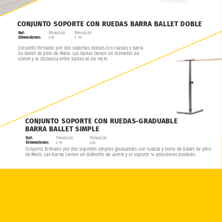
CONJUNTO
SOPORTE
CON
RUEDAS
BARRA
BALLET
DOBLE
Ref:
FI05501.00
FI05502.00
Dimensiones:
2
m
3
m
Conjunto
formado
por
dos
soportes
dobles
con
ruedas
y
barra
de
ballet
de
pino
de
Melis.
Las
barras
tienen
un
diámetro
de
40mm
y
la
distancia
entre
barras
es
de
19cm.
CONJUNTO
SOPORTE
CON
RUEDAS-GRADUABLE
BARRA
BALLET
SIMPLE
Ref:
FI05601.00
FI05602.00
Dimensiones:
2
m
3
m
Conjunto
formado
por
dos
soportes
simples
graduables
con
ruedas
y
barra
de
ballet
de
pino
de
Melis.
Las
barras
tienen
un
diámetro
de
40mm
y
el
soporte
14
posiciones
posibles.