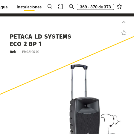
Aqua
Instalaciones
369 - 370
de
373
PETACA
LD
SYSTEMS
ECO
2
BP
1
Ref:
EM08100.02