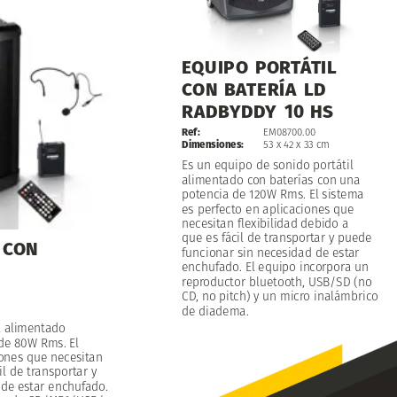
EQUIPO
PORTÁTIL
CON
BATERÍA
LD
RADBYDDY
10
HS
Ref:
EM08700.00
Dimensiones:
53
x
42
x
33
cm
Es
un
equipo
de
sonido
portátil
alimentado
con
baterías
con
una
potencia
de
120W
Rms.
El
sistema
es
perfecto
en
aplicaciones
que
necesitan
flexibilidad
debido
a
que
es
fácil
de
transportar
y
puede
CON
funcionar
sin
necesidad
de
estar
enchufado.
El
equipo
incorpora
un
reproductor
bluetooth,
USB/SD
(no
CD,
no
pitch)
y
un
micro
inalámbrico
de
diadema.
l
alimentado
de
80W
Rms.
El
iones
que
necesitan
il
de
transportar
y
de
estar
enchufado.