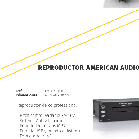
REPRODUCTOR
AMERICAN
AUDI
Ref:
EM06700.00
Dimensiones:
4,5
x
48
x
30
cm
Reproductor
de
cd
professional.
•
Pitch
control
variable
+/-
16%.
•
Sistema
Anti
vibración.
•
Permite
leer
discos
MP3.
•
Entrada
USB
y
mando
a
distancia.
•
Formato
rack
19”.