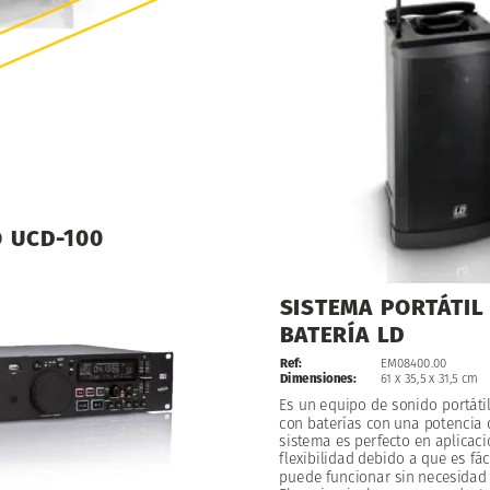
O
UCD-100
SISTEMA
PORTÁTIL
BATERÍA
LD
Ref:
EM08400.00
Dimensiones:
61
x
35,5
x
31,5
cm
Es
un
equipo
de
sonido
portáti
con
baterías
con
una
potencia
sistema
es
perfecto
en
aplicac
flexibilidad
debido
a
que
es
fác
puede
funcionar
sin
necesidad