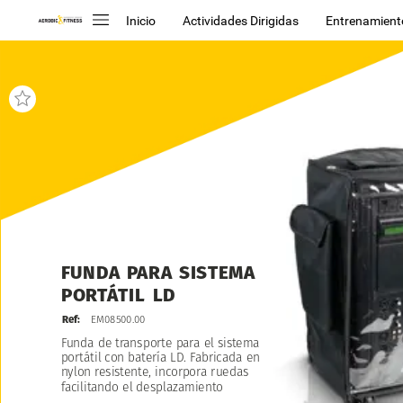
Inicio
Actividades Dirigidas
Entrenamient
FUNDA
PARA
SISTEMA
PORTÁTIL
LD
Ref:
EM08500.00
Funda
de
transporte
para
el
sistema
portátil
con
batería
LD.
Fabricada
en
nylon
resistente,
incorpora
ruedas
facilitando
el
desplazamiento