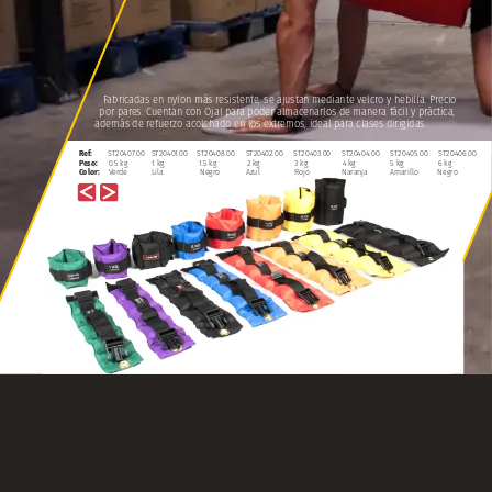
Fabricadas
en
nylon
más
resistente,
se
ajustan
mediante
velcro
y
hebilla.
Precio
por
pares.
Cuentan
con
Ojal
para
poder
almacenarlos
de
manera
fácil
y
práctica,
además
de
refuerzo
acolchado
en
los
extremos,
ideal
para
clases
dirigidas.
Ref:
ST20407.00
ST20401.00
ST20408.00
ST20402.00
ST20403.00
ST20404.00
ST20405.00
ST20406.00
Peso:
0.5
kg
1
kg
1.5
kg
2
kg
3
kg
4
kg
5
kg
6
kg
Color:
Verde
Lila
Negro
Azul
Rojo
Naranja
Amarillo
Negro