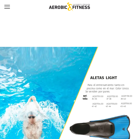
ALETAS
LIGHT
Para
el
entrenamiento
tanto
en
piscina
como
en
el
mar.
Color
único.
Se
venden
por
pares.
AQ07703.00
Ref:
AQ07701.00
AQ07702.00
39-40
Talla:
35-36
37-38
AQ07706.00
AQ07704.00
AQ07705.00
45-46
41-42
43-44