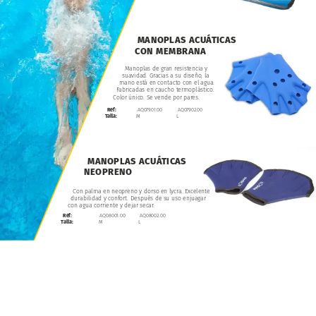
MANOPLAS
ACUÁTICAS
CON
MEMBRANA
Manoplas
de
gran
resistencia
y
suavidad.
Gracias
a
su
diseño,
la
mano
está
en
contacto
con
el
agua.
Fabricadas
en
caucho
termoplástico.
Color
único.
Se
vende
por
pares.
Ref:
AQ07901.00
AQ07902.00
Talla:
M
L
MANOPLAS
ACUÁTICAS
NEOPRENO
Con
palma
en
neopreno
y
dorso
en
lycra.
Excelente
durabilidad
y
confort.
Después
de
su
uso
enjuagar
con
agua
corriente
y
dejar
secar.
AQ08001.00
Ref:
AQ08002.00
M
Talla:
L