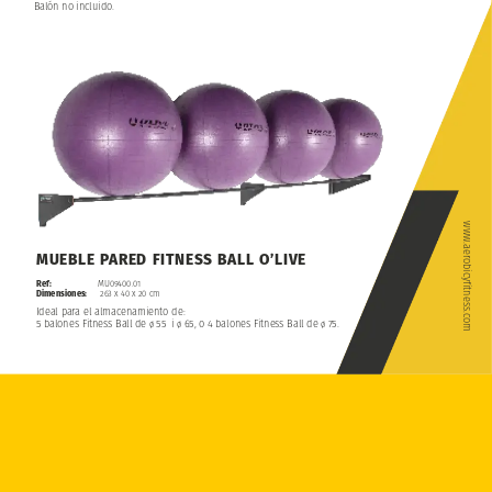
Balón
no
incluido.
www.aerobicyfitness.com
MUEBLE
PARED
FITNESS
BALL
O’LIVE
Ref:
MU09400.01
Dimensiones:
263
x
40
x
20
cm
Ideal
para
el
almacenamiento
de:
5
balones
Fitness
Ball
de
55
i
65,
o
4
balones
Fitness
Ball
de
75.
ø
ø
ø