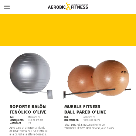
MUEBLE
FITNESS
SOPORTE
BALÓN
BALL
PARED
O’LIVE
FENÓLICO
O’LIVE
MU01500.00
MU17800.00
Ref:
Ref:
33
x
57
x
15
cm
102
x
40
x
12
cm
Dimensiones:
Dimensiones:
1u
Capacidad:
Ideal
para
el
almacenamiento
de:
Apto
para
el
almacenamiento
2
balones
Fitness
Ball
de
55,
65
o
75.
ø
ø
ø
de
una
fitness
ball.
Se
atornilla
a
la
pared
a
la
altura
deseada.