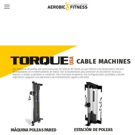
CABLE
MACHINES
Las
máquinas
de
poleas
son
esenciales
para
los
centros
de
fitness,
ya
que
ofrecen
una
versatilidad
y
eficacia
incomparables
en
el
entrenamiento
de
fuerza.
Son
fundamentales
para
promover
el
crecimiento
muscular,
mejorar
la
fuerza
y
optimizar
la
condición
física
funcional
en
general.
Sus
configuraciones
ajustables
y
diseño
ergonómico
aseguran
una
experiencia
de
entrenamiento
segura
y
eficiente.
ESTACIÓN
DE
POLEAS
MÁQUINA
POLEAS
PARED