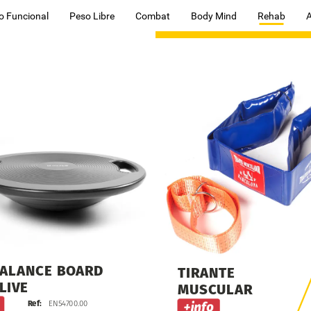
o Funcional
Peso Libre
Combat
Body Mind
Rehab
ALANCE
BOARD
TIRANTE
LIVE
MUSCULAR
Ref:
EN54700.00