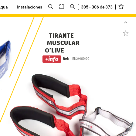
Aqua
Instalaciones
305 - 306
de
373
TIRANTE
MUSCULAR
O’LIVE
Ref:
EN29100.00