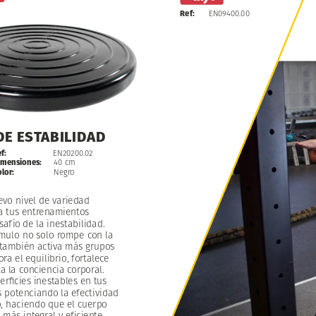
Ref:
EN09400.00
DE
ESTABILIDAD
EN20200.02
f:
40
cm
imensiones:
Negro
lor:
evo
nivel
de
variedad
a
tus
entrenamientos
safío
de
la
inestabilidad.
ímulo
no
solo
rompe
con
la
también
activa
más
grupos
ora
el
equilibrio,
fortalece
a
la
conciencia
corporal.
erficies
inestables
en
tus
s
potenciando
la
efectividad
,
haciendo
que
el
cuerpo
a
más
integral
y
eficiente.