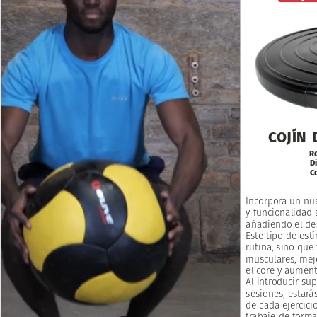
COJÍN
Re
D
Co
Incorpora
un
nu
y
funcionalidad
añadiendo
el
de
Este
tipo
de
est
rutina,
sino
que
musculares,
mej
el
core
y
aument
Al
introducir
sup
sesiones,
estará
de
cada
ejercicio
trabaje
de
form