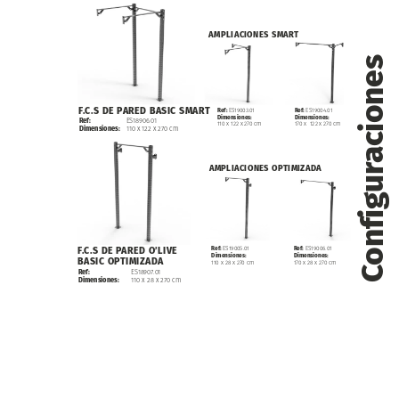
AMPLIACIONES
SMART
Configuraciones
F.C.S
DE
PARED
BASIC
SMART
Ref:
ES19003.01
Ref:
ES19004.01
Dimensiones:
Dimensiones:
Ref:
ES18906.01
110
x
122
x
270
cm
170
x
122
x
270
cm
Dimensiones:
110
x
122
x
270
cm
AMPLIACIONES
OPTIMIZADA
F.C.S
DE
PARED
O’LIVE
Ref:
ES19005.01
Ref:
ES19006.01
Dimensiones:
Dimensiones:
BASIC
OPTIMIZADA
110
x
28
x
270
cm
170
x
28
x
270
cm
Ref:
ES18907.01
Dimensiones:
110
x
28
x
270
cm