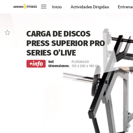
Inicio
Actividades Dirigidas
Entrena
CARGA
DE
DISCOS
PRESS
SUPERIOR
PRO
SERIES
O’LIVE
Ref.
PL35000.00
Dimensiones:
155
x
200
x
190
cm